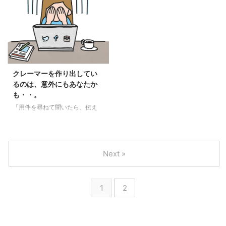
増えてきたのであれば、 社員教
い知りません) お二人とも管理職
育、会社の方針、態勢・体制も
女性。 お一人は未婚お子様無
見直さなければいけない警告を発
し。 お一人は結婚をされていま
している時期 なのかもしれませ
すが、お子様はおりません。 育
んが、 話を聞くと、何だかイラ
休明けで会社に戻ってきた部下。
イラしていて、 お店のスタッフ
お子様が熱、インフルエンザなど
にあたっているとしか 言えない
の時はお休み。 突然、帰ってし
クレーマーを作り出してい
事もあります。 私もここで、 ク
まう。 しかし。。。 自分(その
るのは、意外にもあなたか
レームを大声で言っている方に
方)の上司からは 「子育て大変だ
も・・。
遭遇したことがありました。 ス
から協力してあげてね」と言わ
「用件を尋ねて聞いたら、伝え
...
れ… 結果、その部下は… 「本当
る。」という一般的なビジネスマ
にあてにできない ...
ナー クレーム処理・・嫌な仕事
ですよね。 私も管理職だか
ら・・仕方がない、これも給料の
Next »
うちと 怒っている方の話を数え
きれないぐらい聞いてきました。
以前にも当ブログに書きました
1
2
が、 訴えている本人は、クレー
ムを言っているつもりは ない場
合が多いのです。 (例外もありま
す) 人材ビジネス会社にいた時は