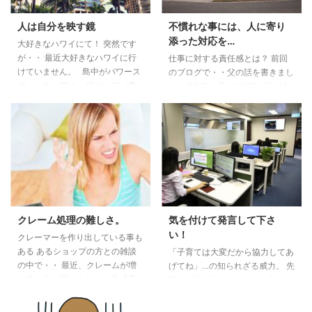
私・・ 「生きている時にお線香
識もなく、わかりません。」
は贈っていませんよ。 この香り
と・・ 「つい、わかる人よんで
人は自分を映す鏡
不慣れな事には、人に寄り
が好きだったので、 たまたま、
きて！！」と 言ってしまった
添った対応を…
大好きなハワイにて！ 突然です
お線香があったので贈りました」
と。 私も少し前に… バッチフラ
が・・ 最近大好きなハワイに行
仕事に対する責任感とは？ 前回
このお線香の香りは私は大好き
ワーエッセンス（弊社ではDTW
けていません。 島中がパワース
のブログで・・父の話を書きまし
だったので、 ちょ ...
しか扱っていないので）を 自分
ポットのハワイ。 特にハワイ島
た。 5年前に母、4年前に父が亡
用に試そう ...
はパワースポットだらけらしいで
くなりました。 それは・・本当
す。 ハワイ島には、はるか昔に
に突然、来ました。 誰もがいつ
少しだけ住んでいました。 その
か親は先に逝ってしまうと わか
後、心が疲れたな。。。と思った
っています。 しかし、実際にそ
ら ハワイに行っていました。 そ
うなってしまうと・・。 人が亡
のご縁で、ハワイアンドッグカフ
くなると沢山の手続きがありま
ェと会社を 設立しました。 ハワ
す。 父は、母が亡くなると、 本
イ特集番組は、やはり観てしまい
当に小さくなったように見えまし
ます。 そこで。。 （ここではお
た。 しかし、泣いてばかりいら
クレーム処理の難しさ。
気を付けて発言して下さ
店の名前を出せませんが） ハワ
れません。 手続きが待っていま
い！
クレーマーを作り出している事も
イ特集で、日本人に人気のお店が
す。 母が亡くなった後の手続に
ある あるショップの方との雑談
「子育ては大変だから協力してあ
紹介されてい ...
父と区役所を訪れた時です。 1
の中で・・ 最近、クレームが増
げてね」…の知られざる威力。 先
...
えていると伺いました。 急成長
日から同じ悩みで、 2名の方とフ
した企業さんです。 （私にはそ
ラワーエッセンスカウンセリング
うみえます） 勿論、クレームが
を しました。 (このお二人はお互