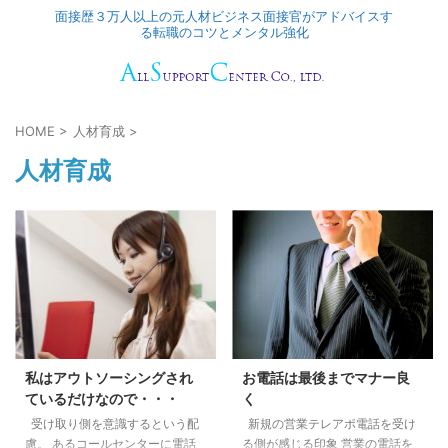
面接歴３万人以上の元人材ビジネス面接官がアドバイスす
る転職のコツとメンタル強化
HOME
>
人材育成
>
人材育成
私はアウトソーシングされ
お電話は最後までマナー良
ているだけなので・・・
く
受け取り側を意識するという配
新規の営業テレアポ電話を受け
慮。 あるコールセンターに電話
る側が感じる印象 営業の電話を