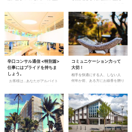
をしました。 「私はアウトソー
かけていらっしゃる方・・ある意
シングされているだけなので、わ
味すごいと思います。 です
かりません。 担当者から折り返
が・・弊社は回線も人数も少ない
します。」と （＊ちなみに、折
会社。 尚且つ、カフェも営業し
り返しは1日たってもありません
ております。 さて、 週に1度は
でしたが・・。） コールセンタ
かけてくる会社。 先日、またで
ーは、 アルバイト、派遣、契約
した。 私： 「何度もお断りした
社員など 様々な形態でお仕事を
のですが。申し訳ありません。」
されている方が 多い事はわかり
ある会社： 「知りません。それ
ます。 かつて、私は 派遣、受託
は他の部署ではないのかな？ 私
辛口コンサル通信 <特別篇>
コミュニケーション力って
など様々な形態でお仕事する方の
は、初めてかけました。今からう
仕事にはプライドを持ちま
大切！
面接、マッチング、時には研修も
ちの会社の ホームページみてく
しょう。
相手を快適にする人、しない人
行いました。 「私はアウトソー
ださい。」 ＊この言 ...
何年か前、ある方にお線香を贈り
お客様は…あなたがアルバイト
...
ました。 その方の、大切な方が
か正社員かは、まったく関係のな
亡くなったからです。 故人はま
い事なのです。 先日、友人とご
だ若く元気な方でした。 そし
飯を食べながら・・の会話。
て・・ある香りが好きでした。
「最近、お店に行き… （ここでは
その香りのお線香をお贈りしたの
名前をだせませんが大型店舗で
ですが・・・・。 後日お電話で
す） ○○どこにありますか？と聞
「○○（故人）は、このお線香が
いてもわからない。 そのフロア
好きだったのですか？」と。
ーに行き商品について伺うと 知