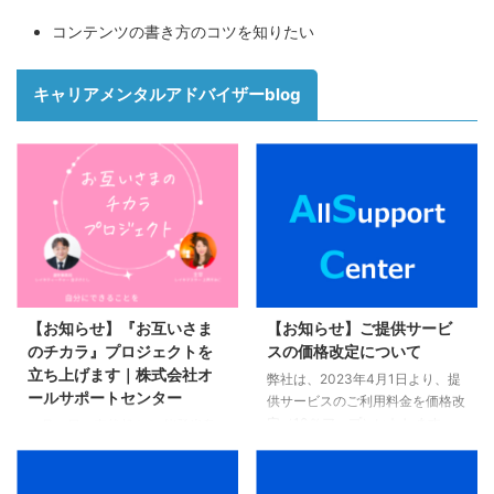
コンテンツの書き方のコツを知りたい
キャリアメンタルアドバイザーblog
【お知らせ】『お互いさま
【お知らせ】ご提供サービ
のチカラ』プロジェクトを
スの価格改定について
立ち上げます｜株式会社オ
弊社は、2023年4月1日より、提
ールサポートセンター
供サービスのご利用料金を価格改
定（10％アップ）いたします。
１月１日に突然起きた 能登半島
ホームページの表示価格は、只今
地震から２週間が経ちました。
変更中です。 予めご了承くださ
その後、 フラワーエッセンスを
い。 ご不明点については、以下
使ったカウンセリングや Zoomで