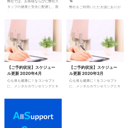
弊社では、お客様ならびに弊社ス
い。順次ご案内をいたします。
お問合せください。順次ご案内を
タッフの健康と安全に配慮し、新
弊社をご利用いただき誠にありが
レイキ体験会・レイキ講座、ほか
いたします。 レイキ体験会・レ
型コロナウイルスの感染拡大を防
とうございます。 新型コロナウ
レ ...
イキ ...
ぐため、以下の対応を行なってま
イルスによる社会不安の中、当店
いります。 弊社スタッフのマス
に足を運んでくださるお客様の皆
ク常時着用 弊社スタッフのこま
様には、心より感謝を申し上げま
めな手洗い、うがい、手指の消
す。 弊社運営アカデミーなど臨
毒、日々の検温 消毒液を使用し
時休業のお知らせ 政府より発表
たこまめなミーティング室内清掃
されました「緊急事態宣言」を踏
講座・カウンセリング時など、お
まえ、お客様とスタッフの安全確
客様との一定距離の確保 弊社に
保の為、下記の通り休業（営業自
て各講座及びカウンセリングをお
粛）とさせて頂きます。 4月8日
【ご予約状況】スケジュー
【ご予約状況】スケジュー
受けになるお客様におかれまして
（水）～5月31日（日） フラワー
ル更新 2020年4月
ル更新 2020年3月
も、お越しになる際はマスクの着
エッセンスのご購入は、通信販売
心も体も健康に！をコンセプト
心も体も健康に！をコンセプト
用と、入口での除菌スプレーの噴
をご利用いただけます。 カウン
に、メンタルカウンセリングとキ
に、メンタルカウンセリングとキ
霧・サービスご利用前後のアルコ
セリング・レイキ体験会・レイキ
ャリアカウンセリングを提供する
ャリアカウンセリングを提供する
ール消毒・手洗いのご協力をお願
講座などは6月より再開予定で
株式会社オールサポートセンター
株式会社オールサポートセンター
...
す。お問合せはこちら（お問 ...
（東京都豊島区東池袋1-35-8、
（東京都豊島区東池袋1-35-8、
代表：上西純子）は、各種カウン
代表：上西純子）は、各種カウン
セリングの4月のスケジュールを
セリングの3月のスケジュールを
更新しました。 毎日更新してお
更新しました。 毎日更新してお
りますが、お電話でのご予約を反
りますが、お電話でのご予約を反