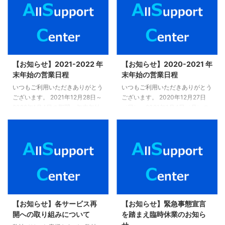
よりお問い合わせ願います。 お
一緒にレイキヒーリングをしたり
問い合わせはこちら。
複数の方とお話しました。 その
時、私が耳にしたのが、 「報道
を観ると、辛くて、氣がつくと涙
がでてしまう」 「ニュース、報
道番組は見られないです」 とい
【お知らせ】2021-2022 年
【お知らせ】2020-2021 年
うお声でした。 癒しのエネルギ
末年始の営業日程
末年始の営業日程
ーと心の浄化で使命に導くコンサ
いつもご利用いただきありがとう
いつもご利用いただきありがとう
ルタント キャリアメンタルアド
ございます。 2021年12月28日～
ございます。 2020年12月27日
バイザー レイキマスター 上西純
2022年1月4日の期間、年末年始
（日）～2021年1月4日（月）の
子（うえにしすみこ）です。 あ
休業を頂きます。お問合せ先は、
期間、年末年始休業を頂きます。
なたがレイ ...
以下の通りとなります。 ヒーリ
お問合せ先は、以下の通りとなり
ングハートレイキアカデミー（池
ます。 ヒーリングハートレイキ
袋） フラワーエッセンス東京
アカデミー（池袋） フラワーエ
（池袋） アリイアリイカフェ池
ッセンス東京（池袋） アリイア
袋 オンラインショップASC 株式
リイカフェ池袋 オンラインショ
会社オールサポートセンター（運
ップASC 株式会社オールサポー
営会社） 年末年始休業中のお問
トセンター（運営会社） 年末年
合せ、ご予約希望について 本期
始休業中のお問合せ、ご予約希望
【お知らせ】各サービス再
【お知らせ】緊急事態宣言
間中、各種ご予約に関してご不明
について 本期間中、各種ご予約
開への取り組みについて
を踏まえ臨時休業のお知ら
の場合は、以下にお問合せくださ
に関してご不明の場合は、以下に
せ