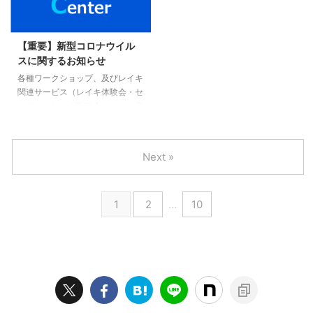
映するまでに少しタイムラグがあ
映するまでに少しタイムラグがあ
ります。 WEBから専用フォーム
ります。 WEBから専用フォーム
にてご予約いただいております。
にてご予約いただいております。
【重要】新型コロナウイル
お急ぎの方はこちらのご予約ダイ
お急ぎの方はこちらのご予約ダイ
スに関するお知らせ
アル（03-6914-2708）も利用く
アル（03-6914-2708）も利用く
各種ワークショップ、及びレイキ
ださい。
ださい。
関連サービス（レイキ体験会・セ
ルフヒーリング勉強会・レイキ復
習会・レイキおさらい会・レイキ
講座・レイキプラス他）に関し、
当面の間原則マンツーマンでのご
Next »
受講といたします。 また特にレ
イキヒーリングの際は、アルコー
ル消毒を何度か行っていきます
1
2
…
10
（タオル等は今まで通り、滅菌処
理したものを使用しておりま
す）。 これまでも、各種ワーク
ショップ・レイキ講座開催実施に
向け、弊社及び当アカデミーでは
衛生管理等の準備・体制づくりに
努めております。しかし、新型コ
ロナウイルス感染症（COVID-19