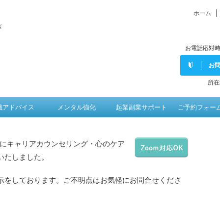
ホーム
バ
お電話応対時
お
所在
職アドバイス
メンタル強化
起業副業サポート
ご予約フォー
にキャリアカウンセリング・心のケア
いたしました。
表示をしております。ご不明点はお気軽にお問合せくださ