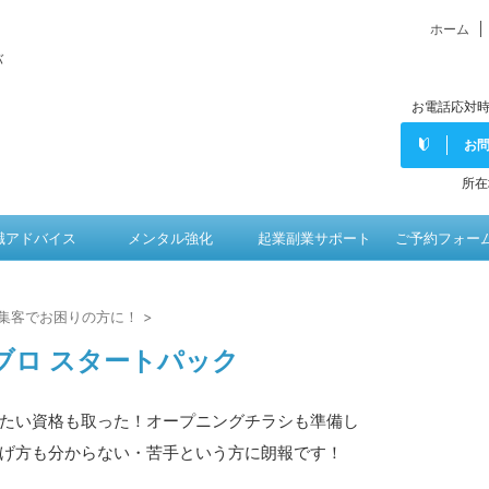
ホーム
バ
お電話応対時
お
所在
職アドバイス
メンタル強化
起業副業サポート
ご予約フォー
集客でお困りの方に！
>
ブロ スタートパック
たい資格も取った！オープニングチラシも準備し
げ方も分からない・苦手という方に朗報です！