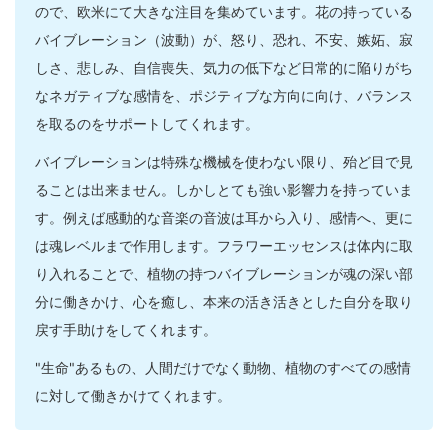
ので、欧米にて大きな注目を集めています。花の持っている
バイブレーション（波動）が、怒り、恐れ、不安、嫉妬、寂
しさ、悲しみ、自信喪失、気力の低下など日常的に陥りがち
なネガティブな感情を、ポジティブな方向に向け、バランス
を取るのをサポートしてくれます。
バイブレーションは特殊な機械を使わない限り、殆ど目で見
ることは出来ません。しかしとても強い影響力を持っていま
す。例えば感動的な音楽の音波は耳から入り、感情へ、更に
は魂レベルまで作用します。フラワーエッセンスは体内に取
り入れることで、植物の持つバイブレーションが魂の深い部
分に働きかけ、心を癒し、本来の活き活きとした自分を取り
戻す手助けをしてくれます。
"生命"あるもの、人間だけでなく動物、植物のすべての感情
に対して働きかけてくれます。