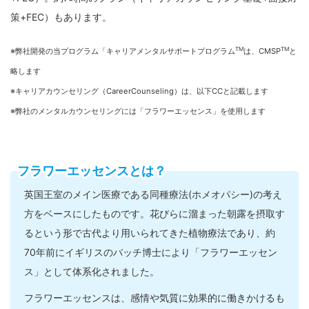
策+FEC）もあります。
TM
TM
※弊社開発の当プログラム「キャリアメンタルサポートプログラム
は、CMSP
と
略します
※キャリアカウンセリング（CareerCounseling）は、以下CCと記載します
※弊社のメンタルカウンセリングには「フラワーエッセンス」を使用します
フラワーエッセンスとは？
英国王室のメイン医療である同種療法(ホメオパシー)の考え
方をベースにしたものです。花びらに溜まった朝露を摂取す
るという形で古代より用いられてきた植物療法であり、約
70年前にイギリスのバッチ博士により「フラワーエッセン
ス」として体系化されました。
フラワーエッセンスは、感情や気質に効果的に働きかけるも