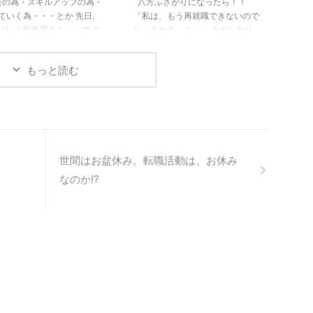
の為・スキルアップの為・
八方ふさがりになったら！！
ていく為・・・とか 先日、
「私は、もう再就職できないので
にいく和食屋さん・・で テ
しょうか？」と・・ カウンセリ
アウトをお願いした時でし
ング中、涙ながらに話して下さり
 因みにテイクアウトは、お
そして・・・ 「彼ともうまくい
もっと読む
りのみ販売です。 前に二人
かない、結婚もできない。」と
並んでいないのに、 心の中
更に、号泣でした・・ 恋愛相談
これは10分は待つな～」と
に・・。 あれ～今日はキャリア
思いましたが（直感）、 と
カウンセリングに いらしたので
えず並んでみました。 テイ
は？と。 キャリアカウンセリン
ウトの窓口には、 慣れない
グどころではなくなり （2回連続
一人が対応されいました。
だったので）、 キャリアメンタ
世間はお盆休み。転職活動は、お休み
なお店ですので、 イートイ
ルサポートプログラムTMに 変更
なのか!?
ペースも窓口から見えます。
した方・・。 まだ、20代です。
！！イートインスペースに
...
...