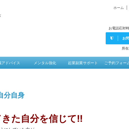
ホーム
バ
お電話応対時
お
所在
職アドバイス
メンタル強化
起業副業サポート
ご予約フォー
自分自身
きた自分を信じて!!