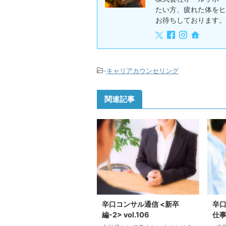
たい方、疲れた体をヒ
お待ちしております。
-
キャリアカウンセリング
関連記事
辛口コンサル通信 <新卒
辛口
編-2> vol.106
仕