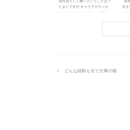
会社員として働くということは？
成長
たまにですが キャリアカウンセ
生き
リングにいらした方に 「上西さ
たま
んが勤務していた人材ビジネス会
イク
社に行きたい」と ご相談があり
た。
ます。 私の経歴は新卒では大手
にぎ
飲料メーカー営業職 次は大手ア
しか
パレルメーカー総合受付 そし
で「
て・・ 26歳の時に大手人材ビジ
内心
ネス会社に契約社員として 何と
りあ
なく入社。 （この少し前結婚を
クア
したので、 のんびり仕事しよう
女子
どんな経験も全て仕事の糧
と思っていましたが、 まったく
小さ
違う展開に。 何となく契約社員
ンス
が正社員になり 管理職になって
え！
からは 胃の痛いことが多かった
は 誰 
です） &nb ...