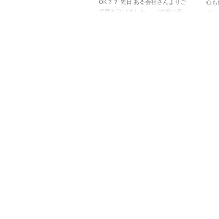
OK？？ 先日 ある会社さんよりご
心も
材ビジネス会社で管 ...
っき
提案を受けました。 （詳細は書
メン
...
けませんが） 営業の方がいらし
る株
て・・ その後、ご提案とお礼の
ー（
メール・・ ここまでは、よくあ
代表
る話です。 メールの中のある文
NO
章に 私は…？？？？ 「微力な御
し、
社のサポートを・・等々・・」
環と
と書いてあり え？？？（私） あ
ュア
なたに言われたくない！ 「微力
れ、
ながら・・」って よく使います
ハー
が こちら側がへりくだって使う
の中
言葉では？ 上司は確認をしてい
ける
るのだろうか？ ...
「今
「疲
オイ
がセ