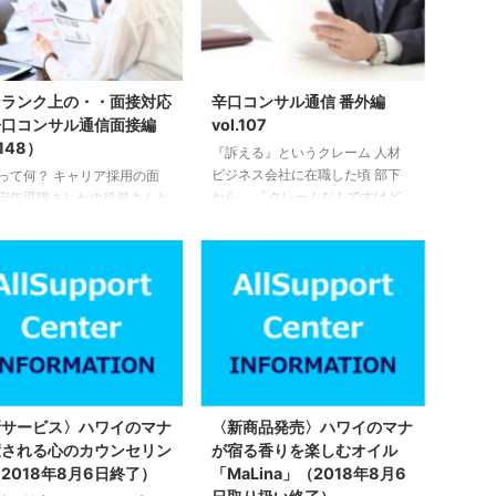
ンランク上の・・面接対応
辛口コンサル通信 番外編
辛口コンサル通信面接編
vol.107
.148）
『訴える』というクレーム 人材
ビジネス会社に在職した頃 部下
って何？ キャリア採用の面
から、 「クレームなんですけど
定年退職まじかの役員さんと
『訴える』って言われました」
に対応した時・・ ３０歳前
という事が年に何度かありまし
ったでしょうか・・面接を受
た。 そこで私が クレームを申
いらした男性 （書類審査か
し立てた方とお電話で話す もし
次、２次面接通過最終面接で
くは 直接お会いして事情を聞く
） とても饒舌で、コミュニ
ことがありましたが、 半分はお
ションがありそうに見えてい
仕事が決まらないストレス 半分
た。 志望動機やどんな部署
はコミュニケーション不足
躍したいの？ などパーフェ
（１％は人材会社にいちゃもんつ
に近い受けごたえをしていま
けお金を取る事が目的。 この件
。 私は心の中で、口ばっか
新サービス〉ハワイのマナ
〈新商品発売〉ハワイのマナ
は、また何かの折に書きます。）
何だか浅そうとちょっと思っ
癒される心のカウンセリン
が宿る香りを楽しむオイル
※今は人材会社を退職しているの
ました。 ずっと黙っていた
2018年8月6日終了）
「MaLina」（2018年8月6
で書けることです 『訴 ...
さんが口を開いた時に 「さ