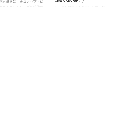
日取り扱い終了）
体も健康に！をコンセプトに
からスキルアップしたい、成
タルカウンセリングを提供す
心も体も健康に！をコンセプトに
式会社オールサポートセンタ
メンタルカウンセリングを提供す
東京都豊島区東池袋1-35-8、
る株式会社オールサポートセンタ
：上西純子）は、株式会社
ー（東京都豊島区東池袋1-35-8、
ARISAとコラボレーション
代表：上西純子）は、株式会社
メンタルカウンセリングの一
NOARISAとコラボレーション
してハワイの香りを楽しむピ
し、マナが宿るハワイの香りを楽
オイル「MaLina」を取り入
しむピュアアロハスピリットオイ
カウンセリングにてケアした
ル「MaLina」の販売を、2018年3
トを、その後の日々の暮らし
月23日より運営店舗「アリイアリ
により多く取り込んでいただ
イカフェ（池袋）」及びオンライ
よう、心のゆとりを演出する
ン販売サイト（Online Shopping
のあなたに合ったオイル」や
Asc）にて開始いたします。
れた心を優しく癒してくれる
（2018年8月6日取り扱い終了）
ル」をメンタルカウンセラー
取り扱いブランド MaL ...
レクトします。（ ...