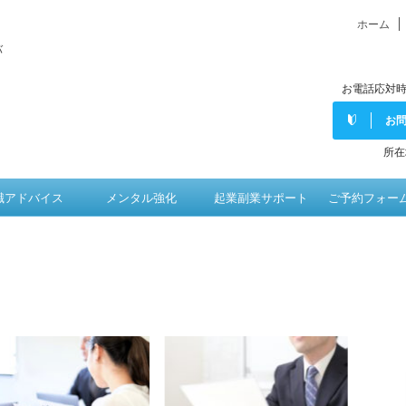
ホーム
バ
お電話応対時
お
所在
職アドバイス
メンタル強化
起業副業サポート
ご予約フォー