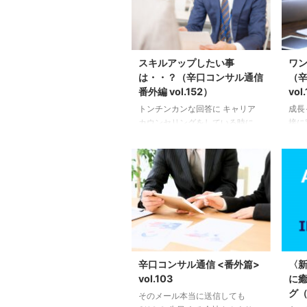
スキルアップしたい事
ワ
は・・？（辛口コンサル通信
（
番外編 vol.152）
vol
トンチンカンな回答に キャリア
成長
カウンセリングをしている時に
接に
ふっと、思い出したことがありま
一緒
した。 それは。。 ご相談者さん
後だ
の（受けた会社の）面接の振り返
けに
りで・・。 「弊社でやりたい
ら１
事、 スキルアップしたい事は何
した
ですか？」と 面接官から聞かれ
ケー
たという話でした。 ご相談者さ
まし
んとは、 ありとあらゆるロープ
で活
レをしていたので 「ばっちり自
クト
分の考えを話せました」と。 当
した
辛口コンサル通信 <番外篇>
〈
然・・採用となりました。 良か
りで
vol.103
に
ったです。 ここで、急に思い出
てい
グ（
そのメール本当に送信しても
したことがありました。 私が人
役員