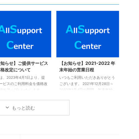
お知らせ】ご提供サービス
【お知らせ】2021-2022 年
価格改定について
末年始の営業日程
は、2023年4月1日より、提
いつもご利用いただきありがとう
ービスのご利用料金を価格改
ございます。 2021年12月28日～
10％アップ）いたします。
2022年1月4日の期間、年末年始
ムページの表示価格は、只今
休業を頂きます。お問合せ先は、
中です。 予めご了承くださ
以下の通りとなります。 ヒーリ
もっと読む
 ご不明点については、以下
ングハートレイキアカデミー（池
お問い合わせ願います。 お
袋） フラワーエッセンス東京
合わせはこちら。
（池袋） アリイアリイカフェ池
袋 オンラインショップASC 株式
会社オールサポートセンター（運