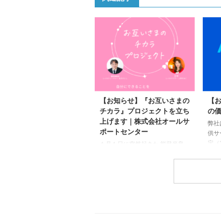
【お知らせ】『お互いさまの
【
チカラ』プロジェクトを立ち
の
上げます｜株式会社オールサ
弊社
ポートセンター
供サ
定（
１月１日に突然起きた 能登半島
ホー
地震から２週間が経ちました。
変更
その後、 フラワーエッセンスを
い。
使ったカウンセリングや Zoomで
より
一緒にレイキヒーリングをしたり
問い
複数の方とお話しました。 その
時、私が耳にしたのが、 「報道
を観ると、辛くて、氣がつくと涙