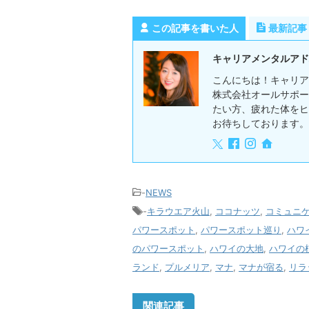
この記事を書いた人
最新記事
キャリアメンタルアド
こんにちは！キャリア
株式会社オールサポー
たい方、疲れた体をヒ
お待ちしております。
-
NEWS
-
キラウエア火山
,
ココナッツ
,
コミュニ
パワースポット
,
パワースポット巡り
,
ハワ
のパワースポット
,
ハワイの大地
,
ハワイの
ランド
,
プルメリア
,
マナ
,
マナが宿る
,
リラ
関連記事