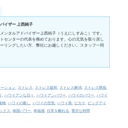
バイザー 上西純子
メンタルアドバイザー上西純子（うえにしすみこ）です。
トセンターの代表を務めております。心の元気を取り戻し
ーリングしたい方、弊社にお越しください。スタッフ一同
ケーション
,
ストレス
,
ストレス緩和
,
ストレス解消
,
ストレス開放
,
イ
,
ハワイアンな日々
,
ハワイアンパワー
,
ハワイのパワー
,
ハワイ
植物
,
ハワイの癒し
,
ハワイの空気
,
ハワイ島
,
ピカケ
,
ビッグアイ
ックス
,
南国パワー
,
幸福感
,
日常を離れる
,
贅沢な時間