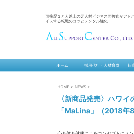
面接歴３万人以上の元人材ビジネス面接官がアド
イスする転職のコツとメンタル強化
ホーム
採用代行・人材育成
転
HOME
>
NEWS
>
〈新商品発売〉ハワイ
「MaLina」（2018
心も体も健康に！をコンセプトにメン