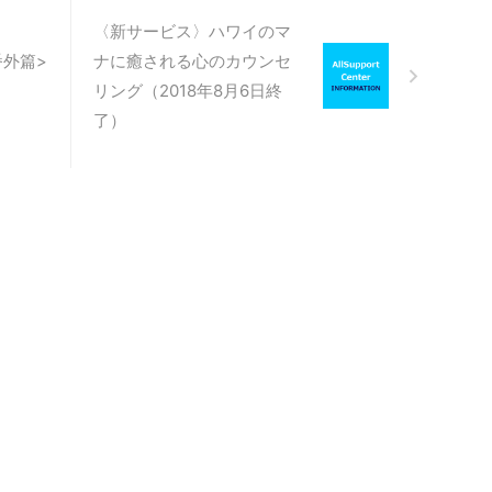
営会社） 年末年始休業中のお問
合せ、ご予約希望について 本期
〈新サービス〉ハワイのマ
間中、各種ご予約に関してご不明
番外篇>
ナに癒される心のカウンセ
の場合は、以下にお問合せくださ
リング（2018年8月6日終
い。順次ご案内をいたします。
レイキ体験会・レイキ講座、ほか
了）
レ ...