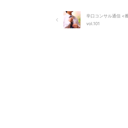
がでてしまう」 「ニュース、報
道番組は見られないです」 とい
うお声でした。 癒しのエネルギ
辛口コンサル通信 <
ーと心の浄化で使命に導くコンサ
vol.101
ルタント キャリアメンタルアド
バイザー レイキマスター 上西純
子（うえにしすみこ）です。 あ
なたがレイ ...