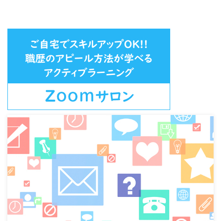
チャー企業 理由は、 何でもチャ
課長 などついている。 年収アッ
レンジさせてくれそうだから。
プよりこちらが大切って。 傾向
業種は何でも良い。 老舗的な大
的には男性のほうが 肩書にこだ
手企業は まったく考えていな
わる方が多いのですが （私は、
い。 ...
出世欲あって良いと思うのです
が） しかし・・ 肩書ばっかり気
...