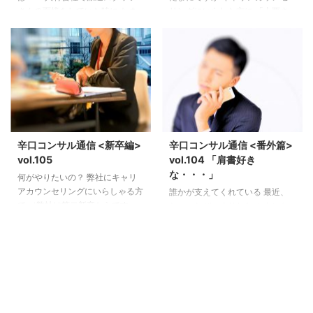
さんの面接をしていた時に たま
リングにいらした方に 「上西さ
に聞く言葉 「派遣でもいいんで
んが勤務していた人材ビジネス会
す。」 （本当は、正社員受けて
社に行きたい」と ご相談があり
いるけど受からないですよ・・と
ます。 私の経歴は新卒では大手
正直ですが仕方ないから派遣でも
飲料メーカー営業職 次は大手ア
いいかと受け取れます） 人材会
パレルメーカー総合受付 そし
社では中途採用、人材紹介、紹介
て・・ 26歳の時に大手人材ビジ
予定派遣様々なスタッフさんの
ネス会社に契約社員として 何と
登録面接を担当しておりました
なく入社。 （この少し前結婚を
が、 特に、「派遣でもいいんで
したので、 のんびり仕事しよう
辛口コンサル通信 <新卒編>
辛口コンサル通信 <番外篇>
す」とおっしゃられると 派遣を
と思っていましたが、 まったく
vol.105
vol.104 「肩書好き
扱ってる側からすると、あまり良
違う展開に。 何となく契約社員
な・・・」
何がやりたいの？ 弊社にキャリ
い気持ちはしません （私の場合
が正社員になり 管理職になって
アカウンセリングにいらしゃる方
誰かが支えてくれている 最近、
は、慣れてしまっていて何も感じ
からは 胃の痛いことが多かった
で （弊社は第二新卒からです
ちょっとびっくりした カウンセ
なくなっていました） 印象とい
です） &nb ...
が） 先日、知人に頼まれ 新卒の
リングのお問い合わせにいらした
...
カウンセリングを行いました。
方。 （正確には奥様が無理矢理
お二人です。 （この二人はまっ
同行してきました） カウンセ
たく無関係の方。） ※弊社は個別
リングの説明と雑談の中で 「肩
で行います お二人とも 共通の
書と給与アップどちらが欲しいで
箇所がありました。 そして、 そ
すか？」の 質問に 即座に「肩
こが致命的。 就職希望はベン
書」って。 名刺に○○部長 ○○