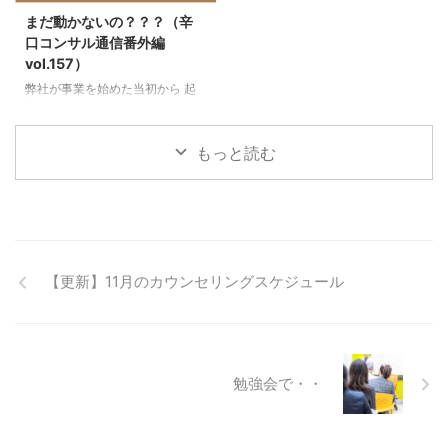
とお話を伺ってから先に進みま
年目に入り 自分の好きな事を仕
まだ動かないの？？？（辛
す。 Hさんの場合、必ず人間関
事に出来ている 私ですが・・・
口コンサル通信番外編
係のもつれ（ご本人の思い込み）
定年退職まで 会社員をやってい
vol.157）
で 退職をされている事がわかり
く事が当たり前 ・・と考えてい
弊社が事業を始めた当初から 起
ました。 小さな頃からのトラウ
ました。 （業務内容も好きだっ
業したいとおっしゃり、心のカウ
...
たし） 起業 ...
ンセリングに いらしていた神奈
川県Mさん 会社員として勤務さ
もっと読む
れ、アロマに始まり沢山の資格を
取得 半年に一度弊社にいらっし
ゃり、 その都度、早く起業した
いって。 何度か「副業からはじ
めてみましょうか」と ご提案も
したのですが、一向に動かない。
【更新】11月のカウンセリングスケジュール
最近では占いの学校にも行ってい
るそうです。 ここで、インプッ
トばかりしてもアウトプットをし
ていかないと と呆れるぐらい話
してみました。 弊社では起業・
勉強会で・・
副業されイベントをされたい方向
けに レンタル ...