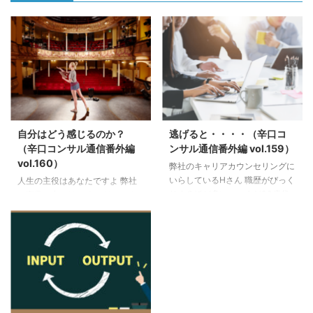
自分はどう感じるのか？
逃げると・・・・（辛口コ
（辛口コンサル通信番外編
ンサル通信番外編 vol.159）
vol.160）
弊社のキャリアカウンセリングに
いらしているHさん 職歴がびっく
人生の主役はあなたですよ 弊社
りするほど多い・・まだ30歳代
の事業の中には ・キャリアカウ
前半。 日本は、まだまだ職歴の
ンセリング （キャリア採用の為
多さに人事は顔をしかめます。
の新卒は受けません） ・心のカ
それもそのはず。。大学卒業後15
ウンセリング も含まれていま
社以上転職しています。 Hさん
す。 先日、 就職活動を行ってい
曰く 「いつも、同じところでつ
るんだけど まったく内定がもら
まづき辞めてきました」と・・
えない知人の お嬢さんをお願い
弊社の場合、レジュメの書き方や
できないかな？」と 連絡をいた
面接のロープレの前に じっくり
だきました。 今でこそ、 起業11