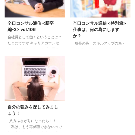
辛口コンサル通信 <新卒
辛口コンサル通信 <特別篇>
編-2> vol.106
仕事は、何の為にします
か？
会社員として働くということは？
たまにですが キャリアカウンセ
成長の為・スキルアップの為・
リングにいらした方に 「上西さ
生きていく為・・・とか 先日、
んが勤務していた人材ビジネス会
たまにいく和食屋さん・・で テ
社に行きたい」と ご相談があり
イクアウトをお願いした時でし
ます。 私の経歴は新卒では大手
た。 因みにテイクアウトは、お
飲料メーカー営業職 次は大手ア
にぎりのみ販売です。 前に二人
パレルメーカー総合受付 そし
しか並んでいないのに、 心の中
て・・ 26歳の時に大手人材ビジ
で「これは10分は待つな～」と
ネス会社に契約社員として 何と
内心思いましたが（直感）、 と
なく入社。 （この少し前結婚を
りあえず並んでみました。 テイ
したので、 のんびり仕事しよう
クアウトの窓口には、 慣れない
自分の強みを探してみまし
と思っていましたが、 まったく
女子一人が対応されいました。
ょう！
違う展開に。 何となく契約社員
小さなお店ですので、 イートイ
八方ふさがりになったら！！
が正社員になり 管理職になって
ンスペースも窓口から見えます。
「私は、もう再就職できないので
からは 胃の痛いことが多かった
え！！！イートインスペースに
しょうか？」と・・ カウンセリ
です） &nb ...
は 誰 ...