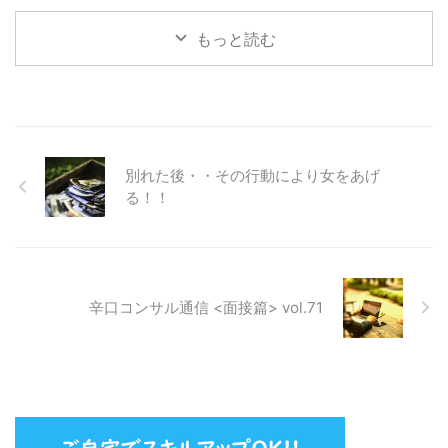
ング中、涙ながらに話して下さり
そして・・・ 「彼ともうまくい
もっと読む
かない、結婚もできない。」と
更に、号泣でした・・ 恋愛相談
に・・。 あれ～今日はキャリア
カウンセリングに いらしたので
は？と。 キャリアカウンセリン
グどころではなくなり （2回連続
だったので）、 キャリアメンタ
別れた後・・その行動により女をあげ
ルサポートプログラムTMに 変更
る！！
した方・・。 まだ、20代です。
...
辛口コンサル通信 <面接篇> vol.71