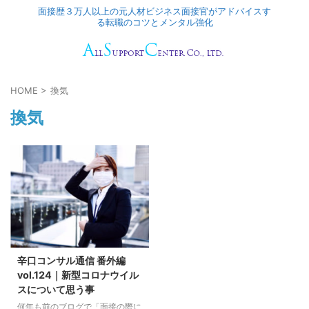
面接歴３万人以上の元人材ビジネス面接官がアドバイスす
る転職のコツとメンタル強化
HOME
>
換気
換気
辛口コンサル通信 番外編
vol.124｜新型コロナウイル
スについて思う事
何年も前のブログで「面接の際に