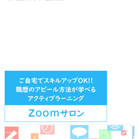
は、マスクを外しましょう。どう
してもマスクをとれない時は、面
接官に一言断りましょう」と書い
たことがありました。 現在、マ
スクは必須ですね。こんな日がく
るなんて！ （しかし、面接の際
にマスクをする場合お断りはして
下さいね） 面接の際・・面接す
ら直接の対面では自粛ムードです
ので面接官と出会う機会も少なく
なります。 こんな時こそ、批判
より協力を・・と願うばかり。
さて・・ 国会中継を見るとマス
クをしている議員さん達、誰もマ
スクしていませんね。 買えない
のかな？（←そん ...