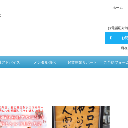
ホーム
バ
お電話応対時
お
所在
職アドバイス
メンタル強化
起業副業サポート
ご予約フォー