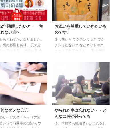
22年飛躍したいと・・考
お互いを尊重していきたいも
られない方へ
のです。
もあとわずかとなりました。
少し前から ワクチンうつ？ ワク
ナ禍の影響もあり、 元気が
チンうたない？ などネットやニ
なっている方、 その一方 今
ュースで出てきます。 私の周り
以上に元気になっている方も
は、ほどんどうっています。 し
はいらっしゃいます。 元気
かし、私は「ワクチンうった？」
くなってしまった方は 何故
と 聞かない事にしていました。
か？ どの状態なら元気で快
ワクチンうつ、うたないは個人の
いられる？ 叶えたい夢は？
選択です。 情報収集し、ドクタ
・・・ 書いてみるのも良い
ーに聞くなど 最後はご自身で判
います。 残念なことに、 自
断していく・・。 コロナ禍にな
選ばれる方も増えており、
り、 「それっていじめでは？」
ンセリングで話を聞いて い
と思う時があります。 コロナよ
くこともおすすめしておりま
り人のほうが怖いって。 ワクチ
型的なダメな〇〇
やられた事は忘れない・・ど
 弊社にいらしていた方が
ンの件でも、 ワクチン接種して
んなに時が経っても
のサービスで「キャリア診
年前） 「実は、死も考え
いない人に対して 心無い言葉を
という２時間半の 濃いカウ
今、学校でも職場でもいじめをし
・・・ ...
...