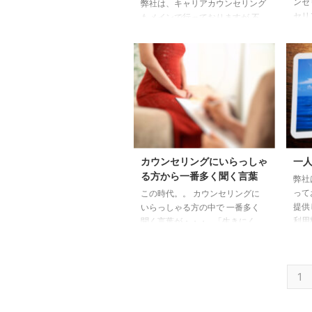
ンセ
弊社は、キャリアカウンセリング
り・・・ （売上の為と言われた
セリ
もメインで行っておりますが 不
らそ ...
見す
採用が続き、「世の中から必要と
業・
されないんだ」と 自己肯定感が
たい
低くなり→更に自信を無くしてい
ーム
る方向け キャリアメンタルサポ
がら
ートプログラムもあります。 一
を見
番人気のカウンセリングです。
にな
転職ではなく、天職を見つけてい
失敗
ただけるカウンセリングです。
ちょ
ところが・・ 最近とても増えて
ャレ
いるカウンセリングが（コロナ禍
カウンセリングにいらっしゃ
一
ご自
になってから） パートナーが欲
る方から一番多く聞く言葉
弊社
うに
しい、結婚したい、再婚したいの
って
この時代。。 カウンセリングに
...
ご相談です。 とても興味深いの
提供
いらっしゃる方の中で 一番多く
が、 「結婚に向いているか？」
利用
聞く言葉が・・・ 「生きにく
...
し・
い・・ 一人だけ違うような感じ
下が
がして 何だか、間違えて地球に
った
生まれて きたような気がしま
1
でき
す」 コロナ禍になり、また増え
じ上
てきました。 生きやすさっ
前・
て？？ 心のカウンセリングや レ