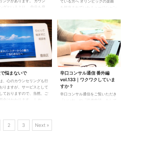
リングがあります。 カウン
ている方へ オリンピックの楽曲
ングというより、 自分を発
を担当されていたミュージシャン
る時間。 いつの間にか起
の方が 障碍者への過去のいじめ
副業したい方が 本当にやり
を告白されていたことがわかり
のだろうか？ 不安だな ドリ
担当をおりました・・・。 この
キラーからの言葉に傷つきな
方へのコメントは私としてはあり
も 起業・副業したい、天職
ません。 （掲載された雑誌？も
つけたい方のカウンセリング
読んでおりませんので、 私が何
っていました。 一度起業に
か言う立場ではありません） 心
し（私は経験と思いますが）
理学を学び続けている人から聞い
っと怖くなりしかし、 再チ
たことがある。 「いじめは、な
ンジしたい方に多いのですが
くならないよ・・」って。 しか
人で悩まないで
辛口コンサル通信 番外編
身の立ち上げる内容を同じよ
し・・今、誰かをいじめている
vol.133｜ワクワクしていま
は、心のカウンセリングも行
提供している キラキラ起業
人！ これだけは覚えていて。 い
すか？
おりますが、サービスとして
じめた事をあなたは忘れていても
しておりますので、当然、ご
辛口コンサル通信をご覧いただき
相 ...
料金はかかります。 しか
「いいね」や「読者申請」をして
・・ コロナ禍の中、給与が
いただき ありがとうございま
った、リストラになってしま
す。 メッセージやコメントをい
などのご事情で、お支払いが
ただいた方に お返事ができず申
2
3
Next »
ない方もいらっしゃること存
し訳ありません。 カウンセリン
げております。 半年ぐらい
グ等のお申し込みは こちらから
・・ 病院の受付を、ふっと
エントリーいただくと早めに対応