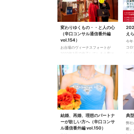
変わりゆくもの・・と人の心
20
（辛口コンサル通信番外編
え
vol.154）
今年
コロ
お台場のヴィーナスフォートが
なく
2022年3月で終了してしまう事は
まで
東京にお住いの方はご存じかと思
中に
いますが・・・ お台場で一番好
がな
きな商業施設でした。
この
なの
景色がなくなってしまうなん
適に
て・・勿体ない。 ハワイアンフ
など
ェスティバルも、本当に良かっ
と思
た。
先週、仕事の関係でお
死を
台場にやっと行けました。 いつ
カウ
もお世話になっている ショップ
ただ
のスタッフさんににご挨拶。 と
結婚、再婚、理想のパートナ
典
す。
ても親切で、無理に売らない姿勢
ーが欲しい方へ（辛口コンサ
弊社
（半
お手紙や、私が欲しかったものが
ル通信番外編 vol.150）
断」
た」と
入ると お電話をいただいた