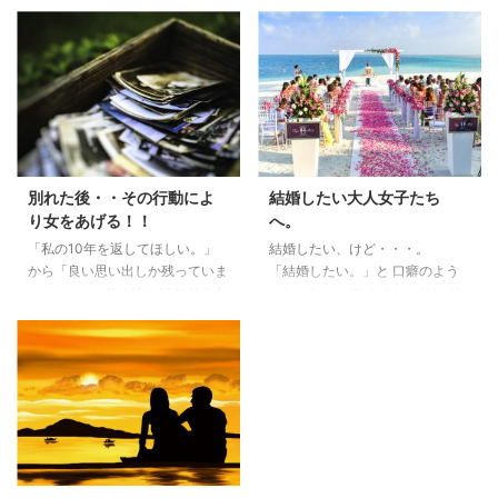
別れた後・・その行動によ
結婚したい大人女子たち
り女をあげる！！
へ。
「私の10年を返してほしい。」
結婚したい、けど・・・。
から「良い思い出しか残っていま
「結婚したい。」と 口癖のよう
せん。」へ 前の彼と10年付き合
におっしゃって カウンセリング
いました。 そろそろ結婚かな？
を希望される方が 増えていま
と思っていた時に、 彼から「別
す。 しかし・・・下記の言葉が
れたい」と・・。 その時は、修
出てきます。 結婚すると… 相手
羅場でした・・と おっしゃって
のご家族との付き合いもあるし面
いました。 怒りをぶつけ、 泣き
倒だとか、 家事を完璧にやらな
落としをし、 そして・・最後は
ければいけないのかな？ 女友達
階段から突き落とそうかと・・ま
と旅行にも行きたいし、 女子会
で 思ったそうです。 それでも相
という名のだらだら飲み会(お食
手の気持ちは変わらず別れたい。
事会)大好きだし、 一人の空間が