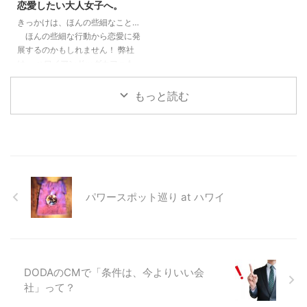
恋愛したい大人女子へ。
連絡も取れなくなったそうです。
絶対に必要だから部屋は別にでき
きっかけは、ほんの些細なこと…
それから2年経ちましたが、 ま
るの？ 今の生活レベルは落とし
ほんの些細な行動から恋愛に発
ったく彼もできず恋愛もで ...
たくない、 好きなものは絶対に
展するのかもしれません！ 弊社
買いたい、 まだまだ ...
は、 ハワイアンドッグカフェも
運営しております。 たまに、
「願いが叶うミスティックブレン
もっと読む
ドオイル」の テスターを、お客
様に差し上げております。 ある
時、お客様の一人から 「あの香
り・・ 会社のデスクの引き出し
に入れとても良い香りでした。
ありがとうございます。」と・・
また、 とても丁寧にバッグにい
パワースポット巡り at ハワイ
れていただいたり、 手帳に挟ん
で使っていただいているお客様。
私 ...
DODAのCMで「条件は、今よりいい会
社」って？