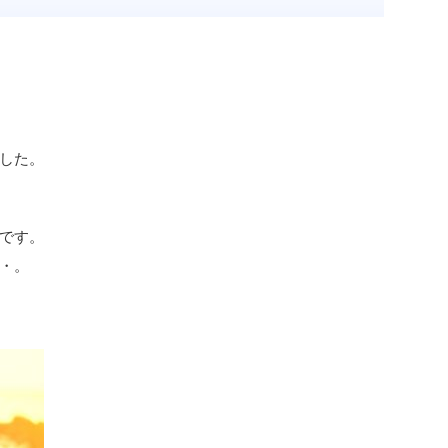
した。
です。
・。