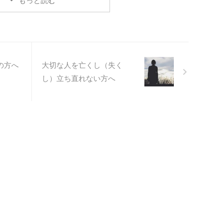
もっと読む
たらこんな心境になっていませ
そうです。 どこの企業かす
ん。 それほど人間出来ていませ
う浮かぶ方も、 多いと思い
んから） その後、化粧室
。 ここで、「運が悪いで
へ・・・ 長蛇の列・・ やっと前
とこたえた学生は どんなに
の方の順番が来たところで、 入
歴でも、好印象でも 不採用
る直前慌てて私に駆け寄り 「す
う話でした。 運が良いとこ
みません・・・こちらが空いてい
た学生は、 人に恵まれてい
の方へ
大切な人を亡くし（失く
ました。 ぼけ～としていて気が
いう事。 私も、採用（新
し）立ち直れない方へ
付かなくて。 すみません。」
中途）の面接の時に、 この
と・・ぺこりと頭を下げた ...
をしてみようかと思いま ...