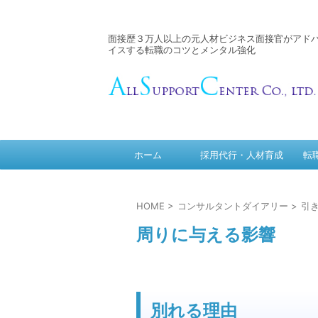
面接歴３万人以上の元人材ビジネス面接官がアド
イスする転職のコツとメンタル強化
ホーム
採用代行・人材育成
転
HOME
>
コンサルタントダイアリー
>
引
周りに与える影響
別れる理由