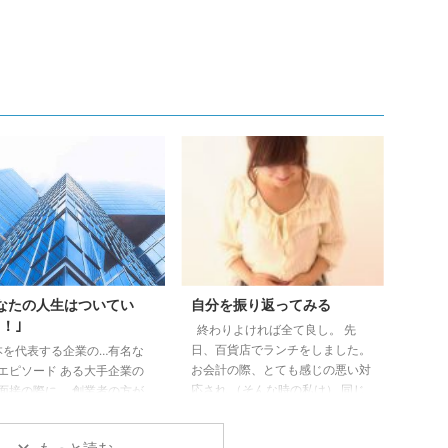
なたの人生はついてい
自分を振り返ってみる
！｣
終わりよければ全て良し。 先
日、百貨店でランチをしました。
を代表する企業の…有名な
お会計の際、とても感じの悪い対
エピソード ある大手企業の
応され （そんな時の私は） 同じ
面接の際に、 創業者の方が
ような対応をしないように 心が
に質問するのは、 「あなた
けてきました。 （何年か前でし
がいいですか？」の 質問だ