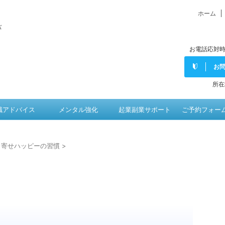
ホーム
バ
お電話応対時
お
所在
職アドバイス
メンタル強化
起業副業サポート
ご予約フォー
き寄せハッピーの習慣
>