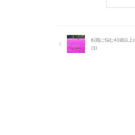
子Ｋさん 最初は、 転職に悩みキ
った
ャリアカウンセリングへ そし
ぐ思
て・・通常は何でもかんでも 転
ます
職をオススメしない私が・・
す」
「今、転職の時ですね」と。 そ
高学
の後、 ３ケ月で希望のお仕事に
とい
就けました。 お仕事が決定した
たえ
転職に悩む40歳以上
ら、 ここでキャリアカウンセリ
ると
(3)
ングは 終了なんですが、 弊社は
卒、
カフェも営業しているので ...
質問