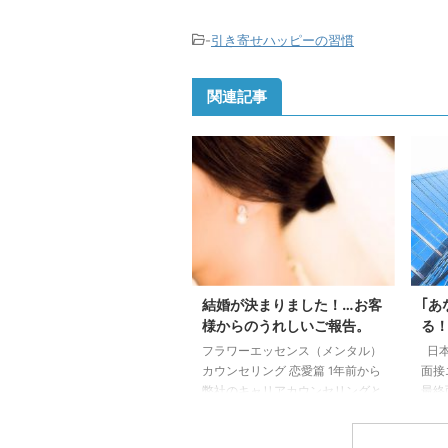
-
引き寄せハッピーの習慣
関連記事
結婚が決まりました！…お客
｢あ
様からのうれしいご報告。
る！
フラワーエッセンス（メンタル）
日本
カウンセリング 恋愛篇 1年前から
面接
弊社のキャリアカウンセリングと
最終
フラワーエッセンスカウンセリン
学生
グにい らしていた30歳代前半女
は運