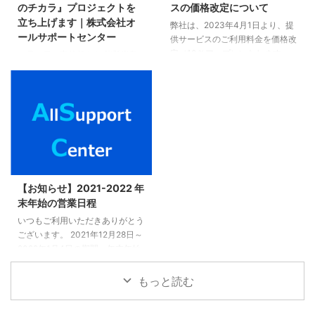
のチカラ』プロジェクトを
スの価格改定について
立ち上げます｜株式会社オ
弊社は、2023年4月1日より、提
ールサポートセンター
供サービスのご利用料金を価格改
定（10％アップ）いたします。
１月１日に突然起きた 能登半島
ホームページの表示価格は、只今
地震から２週間が経ちました。
変更中です。 予めご了承くださ
その後、 フラワーエッセンスを
い。 ご不明点については、以下
使ったカウンセリングや Zoomで
よりお問い合わせ願います。 お
一緒にレイキヒーリングをしたり
問い合わせはこちら。
複数の方とお話しました。 その
時、私が耳にしたのが、 「報道
を観ると、辛くて、氣がつくと涙
がでてしまう」 「ニュース、報
道番組は見られないです」 とい
【お知らせ】2021-2022 年
うお声でした。 癒しのエネルギ
末年始の営業日程
ーと心の浄化で使命に導くコンサ
いつもご利用いただきありがとう
ルタント キャリアメンタルアド
ございます。 2021年12月28日～
バイザー レイキマスター 上西純
2022年1月4日の期間、年末年始
子（うえにしすみこ）です。 あ
休業を頂きます。お問合せ先は、
なたがレイ ...
以下の通りとなります。 ヒーリ
もっと読む
ングハートレイキアカデミー（池
袋） フラワーエッセンス東京