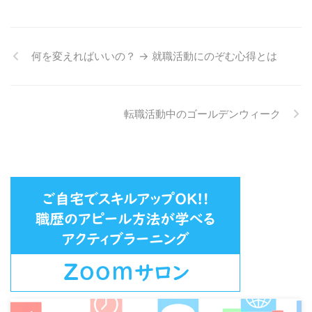
（池袋） アリイアリイカフェ池
袋 オンラインショップASC 株式
会社オールサポートセンター（運
営会社） 年末年始休業中のお問
何を変えればいいの？ → 就職活動にのぞむ心得とは
合せ、ご予約希望について 本期
間中、各種ご予約に関してご不明
の場合は、以下にお問合せくださ
い。順次ご案内をいたします。
転職活動中のゴールデンウィーク
レイキ体験会・レイキ講座、ほか
レ ...