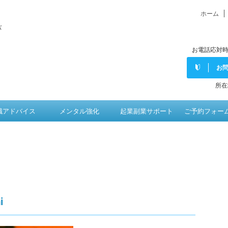
ホーム
バ
お電話応対時
お
所在
職アドバイス
メンタル強化
起業副業サポート
ご予約フォー
i