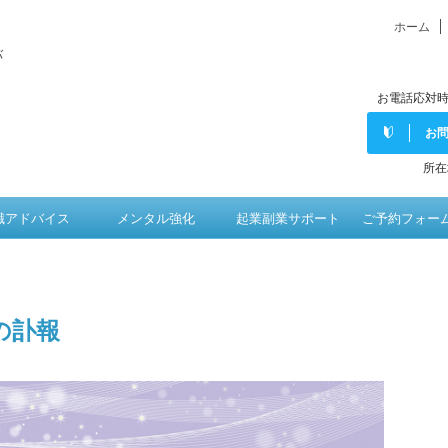
ホーム
バ
お電話応対時
お
所在
職アドバイス
メンタル強化
起業副業サポート
ご予約フォー
の訃報