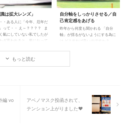
意識は拡大レンズ」
自分軸をしっかりさせる／自
己肯定感をあげる
・・ある人に「今年、厄年だ
」って・・ え～？？？？ ま
昨年から何度も聞かれる 「自分
く氣にしていない私でしたが
軸」が揺るがないようにする為に
わざ言われると、氣になって
は どうすれば良いのですか？
した。 いつも伺っている氏
と・・・。 私も自分軸がグラグ
 神社の宮司さんに厄年のお
ラの時期もありました。 レイキ
もっと読む
したほうが良いですか？ と
講座の受講生さんには、 自分軸/
たところ 「厄年だからって
グラウンディングをしっかり す
していると石につまずいただ
るレイキの使い方をお伝えしてお
も、あ～厄年だからこんな事
りますが （忘れてしまった受講
る」と 思ってしまうと・・
生さんお問合せ下さい） 昨年か
にしなくて良いと思います
ら私が実践し、 自分軸ができ自
と。 そもそも、厄年って
己肯定感が上がったな～と 思う
編 vo
アベノマスク投函されて、
？ってぐらいの私が思った事
やり方をご紹介致します。 何で
テンション上がりました♥
レイキ講座で ...
も良いので毎日出来る事を自分と
の約束で行う （ちなみに私は、
部分的なお風呂掃除５分。中途半
...