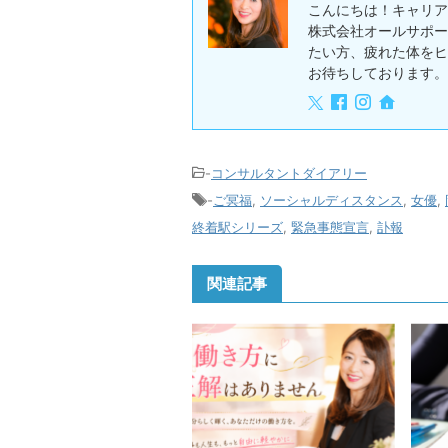
こんにちは！キャリア
株式会社オールサポー
たい方、疲れた体をヒ
お待ちしております。
-
コンサルタントダイアリー
-
ご冥福
,
ソーシャルディスタンス
,
女優
,
終着駅シリーズ
,
緊急事態宣言
,
訃報
関連記事