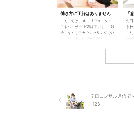
働き方に正解はありません
「
こんにちは。 キャリアメンタル
先日
アドバイザー 上西純子です。 最
よね
近、キャリアカウンセリングでい
った
らっしゃる方のほとんどが──
わざ
「起業したい」 「複業を始めた
きま
い」 というご相談です。 以前は
神様
転職のご相談が中心でしたが、
祓い
時代とともに 働き方に関するお
伺っ
悩みも、変わってきました。 私
意識
が起業したばかりの頃── ある女
けで
性起業家向けセミナーで 講師の
起こ
方が、こんなことをおっしゃいま
「氣
した。 「会社員で満足している
よ」
辛口コンサル通信 番外
なら、多少の不満があるくらいな
何？
l.128
ら、 無理に起業しなくても ...
は、 