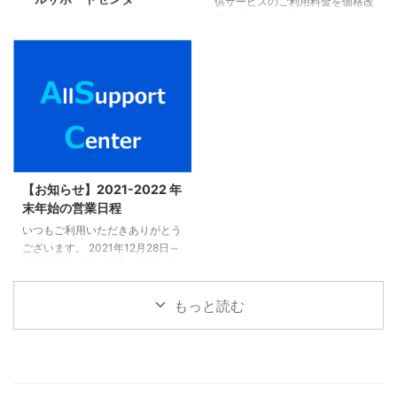
供サービスのご利用料金を価格改
定（10％アップ）いたします。
１月１日に突然起きた 能登半島
ホームページの表示価格は、只今
地震から２週間が経ちました。
変更中です。 予めご了承くださ
その後、 フラワーエッセンスを
い。 ご不明点については、以下
使ったカウンセリングや Zoomで
よりお問い合わせ願います。 お
一緒にレイキヒーリングをしたり
問い合わせはこちら。
複数の方とお話しました。 その
時、私が耳にしたのが、 「報道
を観ると、辛くて、氣がつくと涙
がでてしまう」 「ニュース、報
道番組は見られないです」 とい
【お知らせ】2021-2022 年
うお声でした。 癒しのエネルギ
末年始の営業日程
ーと心の浄化で使命に導くコンサ
いつもご利用いただきありがとう
ルタント キャリアメンタルアド
ございます。 2021年12月28日～
バイザー レイキマスター 上西純
2022年1月4日の期間、年末年始
子（うえにしすみこ）です。 あ
休業を頂きます。お問合せ先は、
なたがレイ ...
以下の通りとなります。 ヒーリ
もっと読む
ングハートレイキアカデミー（池
袋） フラワーエッセンス東京
（池袋） アリイアリイカフェ池
袋 オンラインショップASC 株式
会社オールサポートセンター（運