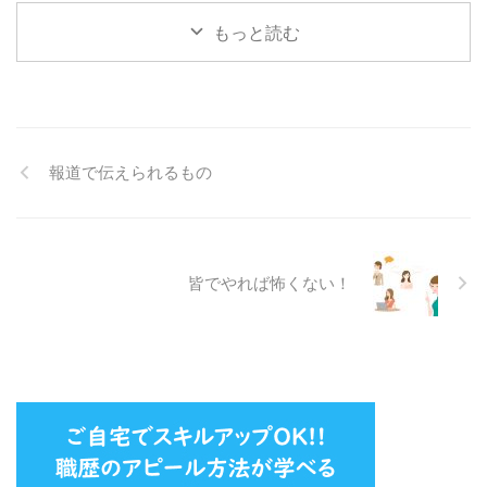
休業を頂きます。お問合せ先は、
なたがレイ ...
以下の通りとなります。 ヒーリ
もっと読む
ングハートレイキアカデミー（池
袋） フラワーエッセンス東京
（池袋） アリイアリイカフェ池
袋 オンラインショップASC 株式
会社オールサポートセンター（運
営会社） 年末年始休業中のお問
報道で伝えられるもの
合せ、ご予約希望について 本期
間中、各種ご予約に関してご不明
の場合は、以下にお問合せくださ
い。順次ご案内をいたします。
レイキ体験会・レイキ講座、ほか
皆でやれば怖くない！
レ ...