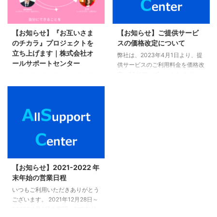
【お知らせ】『お互いさま
【お知らせ】ご提供サービ
のチカラ』プロジェクトを
スの価格改定について
立ち上げます｜株式会社オ
弊社は、2023年4月1日より、提
ールサポートセンター
供サービスのご利用料金を価格改
定（10％アップ）いたします。
１月１日に突然起きた 能登半島
ホームページの表示価格は、只今
地震から２週間が経ちました。
変更中です。 予めご了承くださ
その後、 フラワーエッセンスを
い。 ご不明点については、以下
使ったカウンセリングや Zoomで
よりお問い合わせ願います。 お
一緒にレイキヒーリングをしたり
問い合わせはこちら。
複数の方とお話しました。 その
時、私が耳にしたのが、 「報道
を観ると、辛くて、氣がつくと涙
がでてしまう」 「ニュース、報
道番組は見られないです」 とい
【お知らせ】2021-2022 年
うお声でした。 癒しのエネルギ
末年始の営業日程
ーと心の浄化で使命に導くコンサ
いつもご利用いただきありがとう
ルタント キャリアメンタルアド
ございます。 2021年12月28日～
バイザー レイキマスター 上西純
2022年1月4日の期間、年末年始
子（うえにしすみこ）です。 あ