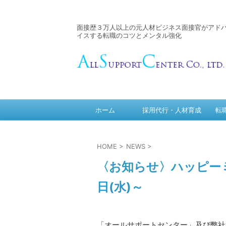
面接歴３万人以上の元人材ビジネス面接官がアド
イスする転職のコツとメンタル強化
ホーム
採用代行・人材育成
転
HOME
>
NEWS
>
〈お知らせ〉ハッピーミ
日(水)～
「オールサポートセンター」及び弊社