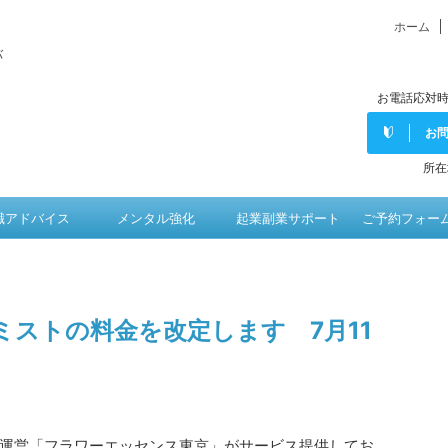
ホーム
バ
お電話応対時
お
所在
職アドバイス
メンタル強化
起業副業サポート
ご予約フォー
ストの料金を改定します 7月11
運営「フラワーエッセンス東京」がサービス提供してお