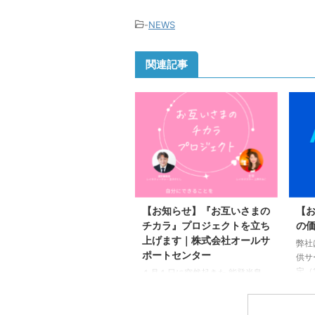
-
NEWS
関連記事
【お知らせ】『お互いさまの
【
チカラ』プロジェクトを立ち
の
上げます｜株式会社オールサ
弊社
ポートセンター
供サ
定（
１月１日に突然起きた 能登半島
ホー
地震から２週間が経ちました。
変更
その後、 フラワーエッセンスを
い。
使ったカウンセリングや Zoomで