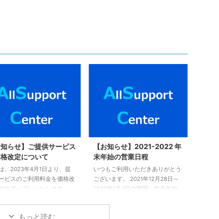
お知らせ】ご提供サービス
【お知らせ】2021-2022 年
価格改定について
末年始の営業日程
は、2023年4月1日より、提
いつもご利用いただきありがとう
ービスのご利用料金を価格改
ございます。 2021年12月28日～
10％アップ）いたします。
2022年1月4日の期間、年末年始
ムページの表示価格は、只今
休業を頂きます。お問合せ先は、
中です。 予めご了承くださ
以下の通りとなります。 ヒーリ
もっと読む
 ご不明点については、以下
ングハートレイキアカデミー（池