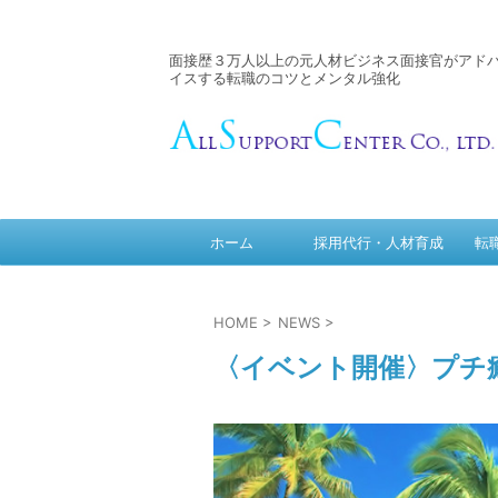
面接歴３万人以上の元人材ビジネス面接官がアド
イスする転職のコツとメンタル強化
ホーム
採用代行・人材育成
転
HOME
>
NEWS
>
〈イベント開催〉プチ