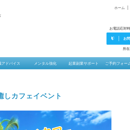
ホーム
バ
お電話応対時
お
所在
職アドバイス
メンタル強化
起業副業サポート
ご予約フォー
癒しカフェイベント