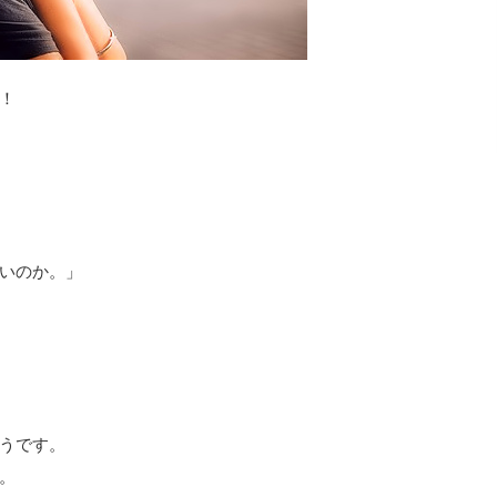
！
いのか。」
うです。
。