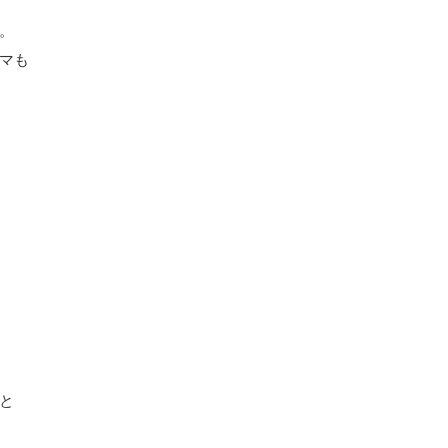
。
マも
と