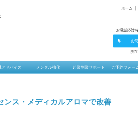
ホーム
バ
お電話応対時
お
所在
職アドバイス
メンタル強化
起業副業サポート
ご予約フォー
センス・メディカルアロマで改善