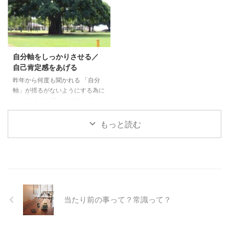
悩みも、変わってきました。 私
意識していると石につまずいただ
が起業したばかりの頃── ある女
けでも、あ～厄年だからこんな事
性起業家向けセミナーで 講師の
起こる」と 思ってしまうと・・
方が、こんなことをおっしゃいま
「氣にしなくて良いと思います
した。 「会社員で満足している
よ」と。 そもそも、厄年って
自分軸をしっかりさせる／
なら、多少の不満があるくらいな
何？？ってぐらいの私が思った事
自己肯定感をあげる
ら、 無理に起業しなくても ...
は、 レイキ講座で ...
昨年から何度も聞かれる 「自分
軸」が揺るがないようにする為に
は どうすれば良いのですか？
と・・・。 私も自分軸がグラグ
ラの時期もありました。 レイキ
もっと読む
講座の受講生さんには、 自分軸/
グラウンディングをしっかり す
るレイキの使い方をお伝えしてお
りますが （忘れてしまった受講
生さんお問合せ下さい） 昨年か
ら私が実践し、 自分軸ができ自
己肯定感が上がったな～と 思う
当たり前の事って？常識って？
やり方をご紹介致します。 何で
も良いので毎日出来る事を自分と
の約束で行う （ちなみに私は、