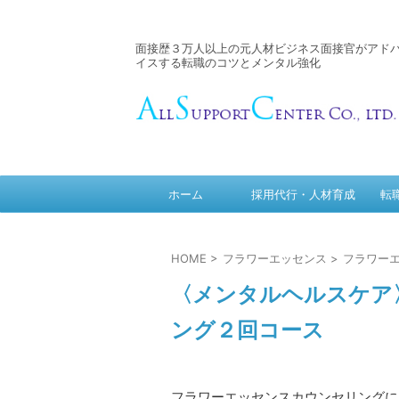
面接歴３万人以上の元人材ビジネス面接官がアド
イスする転職のコツとメンタル強化
ホーム
採用代行・人材育成
転
HOME
>
フラワーエッセンス
>
フラワー
〈メンタルヘルスケア
ング２回コース
フラワーエッセンスカウンセリングに