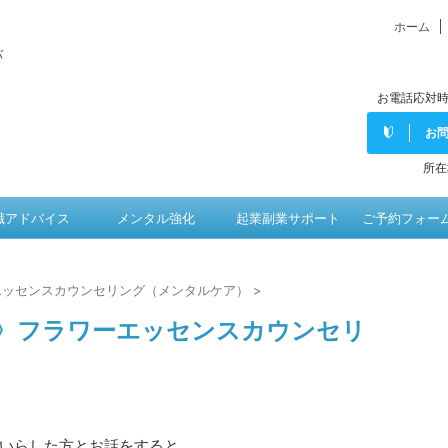
ホーム
バ
お電話応対時
お
所在
職アドバイス
メンタル強化
起業副業サポート
ご予約フォー
エッセンスカウンセリング（メンタルケア）
>
〉フラワーエッセンスカウンセリ
いらした方とお話をすると、