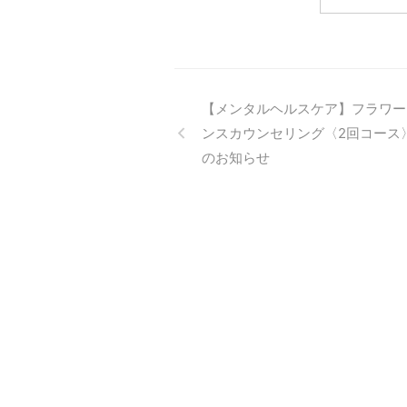
は カウンセリング料金をすごく
が・
考え 提示していらっしゃると思
いま
います。 弊社もそうでした。
はキ
弊社は、キャリアカウンセリング
フラ
を軸に カウンセリングを行って
ング
きましたが、 転職に迷う方の為
も運
【メンタルヘルスケア】フラワー
のメンタル＋キャリアカウンセリ
か大
ンスカウンセリング〈2回コース
ングを サ ...
が、
のお知らせ
& ...