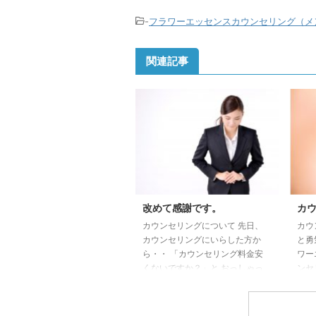
-
フラワーエッセンスカウンセリング（メ
関連記事
改めて感謝です。
カ
カウンセリングについて 先日、
カウ
カウンセリングにいらした方か
と勇
ら・・ 「カウンセリング料金安
ワー
くないですか？」と おっしゃっ
ンセ
ていただきました。 カウンセ
様か
リングやセミナーを行っていらし
カウ
ゃる 企業さん、個人事業主さん
す。