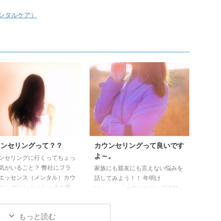
ンタルケア）
ウンセリングって？？
カウンセリングって良いです
よ～。
ンセリングに行くってちょっ
気がいること？ 弊社にフラ
家族にも親友にも言えない悩みを
エッセンス（メンタル）カウ
話してみよう！！ 年明け
リングに いらっしゃるお客
に・・・ 「カウンセリングの仕
ら、 「実は・・1年前にも
事ってきつくない？」と。 ま
ンセリングに通っていたので
た、友人から言われました。 弊
もっと読む
 すぐ辞めちゃったのです
社は、 カウンセリングメニュー