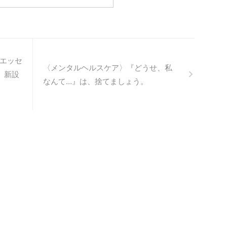
・・」と 私は 「気が付いて
が多岐に渡っているので 友人は
したよ」 え？？って 弊社
益々大変だねと言っているのでし
ャリアカウンセリングの他
ょう。 キャリアカウンセリン
ワーエッセンスのカウンセリ
グ、 フラワーエッセンス（メン
も 行っていますが、カフェ
タル）カウンセリング 結婚した
営。 （運営っていうと何だ
いなど まだまだありますよ！！
エッセ
〈メンタルヘルスケア〉『どうせ、私
きいみたいに 思われます
まったく、きつくありません。
〉新設
ちーさなハワイアンカフェ）
辛くもありません。 お話を伺
なんて…』は、捨てましょう。
い、元気になっていく姿は 私も
パワーをもらえるからです。 ...