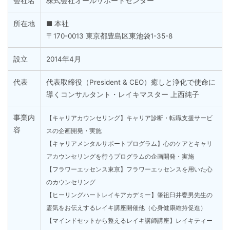
会社名
株式会社オールサポートセンター
所在地
■ 本社
〒170-0013 東京都豊島区東池袋1-35-8
設立
2014年4月
代表
代表取締役（President & CEO）癒しと浄化で使命に
導くコンサルタント・レイキマスター 上西純子
事業内
【キャリアカウンセリング】キャリア診断・転職支援サービ
容
スの企画開発・実施
【キャリアメンタルサポートプログラム】心のケアとキャリ
アカウンセリングを行うプログラムの企画開発・実施
【フラワーエッセンス東京】フラワーエッセンスを用いた心
のカウンセリング
【ヒーリングハートレイキアカデミー】肇祖臼井甕男先生の
霊気をお伝えするレイキ講座開催他（心身健康維持促進）
【マインドセットから整えるレイキ講師講座】レイキティー