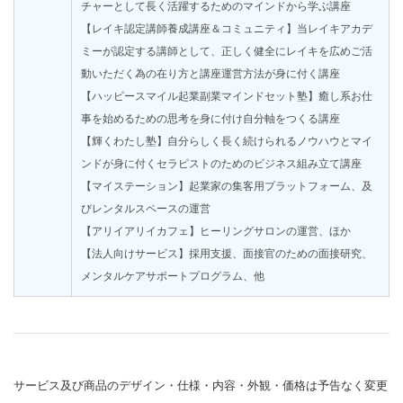
チャーとして長く活躍するためのマインドから学ぶ講座
【レイキ認定講師養成講座＆コミュニティ】当レイキアカデ
ミーが認定する講師として、正しく健全にレイキを広めご活
動いただく為の在り方と講座運営方法が身に付く講座
【ハッピースマイル起業副業マインドセット塾】癒し系お仕
事を始めるための思考を身に付け自分軸をつくる講座
【輝くわたし塾】自分らしく長く続けられるノウハウとマイ
ンドが身に付くセラピストのためのビジネス組み立て講座
【マイステーション】起業家の集客用プラットフォーム、及
びレンタルスペースの運営
【アリイアリイカフェ】ヒーリングサロンの運営、ほか
【法人向けサービス】採用支援、面接官のための面接研究、
メンタルケアサポートプログラム、
他
サービス及び商品のデザイン・仕様・内容・外観・価格は予告なく変更